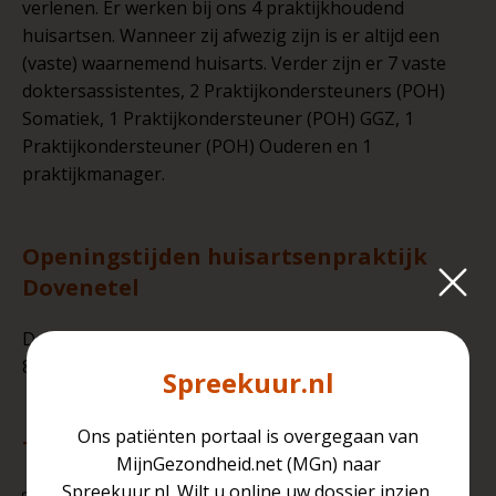
verlenen. Er werken bij ons 4 praktijkhoudend
huisartsen. Wanneer zij afwezig zijn is er altijd een
(vaste) waarnemend huisarts. Verder zijn er 7 vaste
doktersassistentes, 2 Praktijkondersteuners (POH)
Somatiek, 1 Praktijkondersteuner (POH) GGZ, 1
Praktijkondersteuner (POH) Ouderen en 1
praktijkmanager.
Openingstijden huisartsenpraktijk
Dovenetel
De praktijk is open op maandag t/m vrijdag tussen
8.00 uur en 17.00 uur.
Spreekuur.nl
Ons patiënten portaal is overgegaan van
Telefonische bereikbaarheid
MijnGezondheid.net (MGn) naar
Spreekuur.nl. Wilt u online uw dossier inzien,