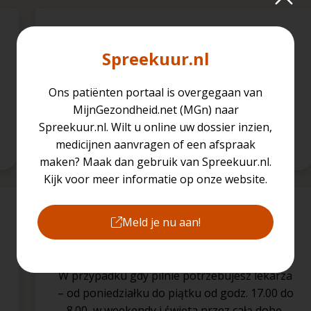
Odnowienie recepty
Spreekuur.nl
Możesz poprosić o odnowienie recept na leki
stosowane przewlekle.
Ons patiënten portaal is overgegaan van
MijnGezondheid.net (MGn) naar
Spreekuur.nl. Wilt u online uw dossier inzien,
026 - 324 11 11
medicijnen aanvragen of een afspraak
maken? Maak dan gebruik van Spreekuur.nl.
Kijk voor meer informatie op onze website.
Pilna opieka poza godzinami
Meld je nu aan!
pracy
W przypadku gdy pilnie potrzebujesz lekarza
– od poniedziałku do piątku od godz. 17.00 do
8.00, w weekendy i święta przez całą dobę.