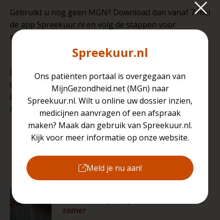
Gebruikt u nog geen MGN? Download dan vanaf 7 mei
de app Spreekuur.nl en volg de stappen voor
registratie met uw DigID.
Spreekuur.nl
Let op: u kunt de app van Spreekuur.nl al wel
Ons patiënten portaal is overgegaan van
downloaden, maar het zal pas werken vanaf
MijnGezondheid.net (MGn) naar
donderdag 7 mei 2026. Voorlopig kunt u nog gebruik
Spreekuur.nl. Wilt u online uw dossier inzien,
maken van MijnGezondheid.net.
medicijnen aanvragen of een afspraak
maken? Maak dan gebruik van Spreekuur.nl.
Kijk voor meer informatie op onze website.
Hulp nodig bij Spreekuur.nl?
09 Jul 2026
Meld je nu aan!
Tijdelijke sluiting
huisartsenspoedpost Zevenaar in de
zomer